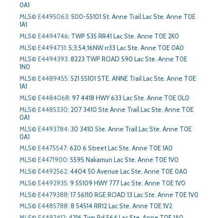
0A1
MLS© E4495063
:
500-55101 St. Anne Trail Lac Ste. Anne T0E
1A1
MLS© E4494746
:
TWP 535 RR41 Lac Ste. Anne T0E 2K0
MLS© E4494731
:
5;3;54;16NW rr33 Lac Ste. Anne T0E 0A0
MLS© E4494393
:
8223 TWP ROAD 590 Lac Ste. Anne T0E
1N0
MLS© E4489455
:
521 55101 STE. ANNE Trail Lac Ste. Anne T0E
1A1
MLS© E4484068
:
97 4418 HWY 633 Lac Ste. Anne T0E 0L0
MLS© E4485330
:
207 3410 Ste Anne Trail Lac Ste. Anne T0E
0A1
MLS© E4493784
:
30 3410 Ste. Anne Trail Lac Ste. Anne T0E
0A1
MLS© E4475547
:
620 6 Street Lac Ste. Anne T0E 1A0
MLS© E4471900
:
5595 Nakamun Lac Ste. Anne T0E 1V0
MLS© E4492562
:
4404 50 Avenue Lac Ste. Anne T0E 0A0
MLS© E4492935
:
9 55109 HWY 777 Lac Ste. Anne T0E 1V0
MLS© E4479388
:
17 56110 RGE ROAD 13 Lac Ste. Anne T0E 1V0
MLS© E4485788
:
8 54514 RR12 Lac Ste. Anne T0E 1V2
MLS© E4492412
:
4216 Twp Rd 564 Lac Ste. Anne T0E 1A0