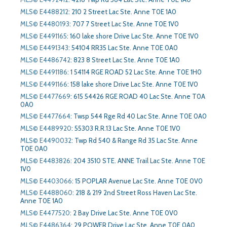
MLS© E4488212
:
210 2 Street Lac Ste. Anne T0E 1A0
MLS© E4480193
:
707 7 Street Lac Ste. Anne T0E 1V0
MLS© E4491165
:
160 lake shore Drive Lac Ste. Anne T0E 1V0
MLS© E4491343
:
54104 RR35 Lac Ste. Anne T0E 0A0
MLS© E4486742
:
823 8 Street Lac Ste. Anne T0E 1A0
MLS© E4491186
:
1 54114 RGE ROAD 52 Lac Ste. Anne T0E 1H0
MLS© E4491166
:
158 lake shore Drive Lac Ste. Anne T0E 1V0
MLS© E4477669
:
615 54426 RGE ROAD 40 Lac Ste. Anne T0A
0A0
MLS© E4477664
:
Twsp 544 Rge Rd 40 Lac Ste. Anne T0E 0A0
MLS© E4489920
:
55303 R.R.13 Lac Ste. Anne T0E 1V0
MLS© E4490032
:
Twp Rd 540 & Range Rd 35 Lac Ste. Anne
T0E 0A0
MLS© E4483826
:
204 3510 STE. ANNE Trail Lac Ste. Anne T0E
1V0
MLS© E4403066
:
15 POPLAR Avenue Lac Ste. Anne T0E 0V0
MLS© E4488060
:
218 & 219 2nd Street Ross Haven Lac Ste.
Anne T0E 1A0
MLS© E4477520
:
2 Bay Drive Lac Ste. Anne T0E 0V0
MLS© E4486364
:
29 POWER Drive Lac Ste. Anne T0E 0A0