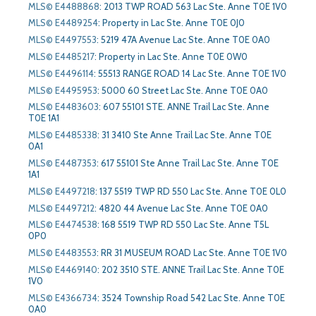
MLS© E4488868
:
2013 TWP ROAD 563 Lac Ste. Anne T0E 1V0
MLS© E4489254
:
Property in Lac Ste. Anne T0E 0J0
MLS© E4497553
:
5219 47A Avenue Lac Ste. Anne T0E 0A0
MLS© E4485217
:
Property in Lac Ste. Anne T0E 0W0
MLS© E4496114
:
55513 RANGE ROAD 14 Lac Ste. Anne T0E 1V0
MLS© E4495953
:
5000 60 Street Lac Ste. Anne T0E 0A0
MLS© E4483603
:
607 55101 STE. ANNE Trail Lac Ste. Anne
T0E 1A1
MLS© E4485338
:
31 3410 Ste Anne Trail Lac Ste. Anne T0E
0A1
MLS© E4487353
:
617 55101 Ste Anne Trail Lac Ste. Anne T0E
1A1
MLS© E4497218
:
137 5519 TWP RD 550 Lac Ste. Anne T0E 0L0
MLS© E4497212
:
4820 44 Avenue Lac Ste. Anne T0E 0A0
MLS© E4474538
:
168 5519 TWP RD 550 Lac Ste. Anne T5L
0P0
MLS© E4483553
:
RR 31 MUSEUM ROAD Lac Ste. Anne T0E 1V0
MLS© E4469140
:
202 3510 STE. ANNE Trail Lac Ste. Anne T0E
1V0
MLS© E4366734
:
3524 Township Road 542 Lac Ste. Anne T0E
0A0