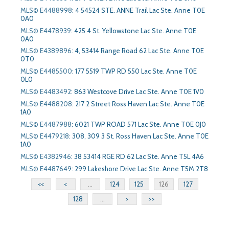
MLS© E4488998
:
4 54524 STE. ANNE Trail Lac Ste. Anne T0E
0A0
MLS© E4478939
:
425 4 St. Yellowstone Lac Ste. Anne T0E
0A0
MLS© E4389896
:
4, 53414 Range Road 62 Lac Ste. Anne T0E
0T0
MLS© E4485500
:
177 5519 TWP RD 550 Lac Ste. Anne T0E
0L0
MLS© E4483492
:
863 Westcove Drive Lac Ste. Anne T0E 1V0
MLS© E4488208
:
217 2 Street Ross Haven Lac Ste. Anne T0E
1A0
MLS© E4487988
:
6021 TWP ROAD 571 Lac Ste. Anne T0E 0J0
MLS© E4479218
:
308, 309 3 St. Ross Haven Lac Ste. Anne T0E
1A0
MLS© E4382946
:
38 53414 RGE RD 62 Lac Ste. Anne T5L 4A6
MLS© E4487649
:
299 Lakeshore Drive Lac Ste. Anne T5M 2T8
<<
<
...
124
125
126
127
128
...
>
>>