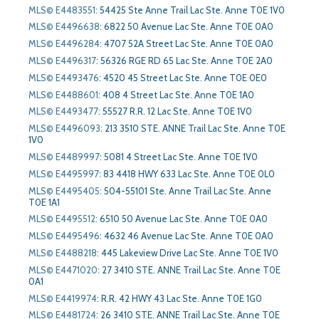
MLS© E4483551
:
54425 Ste Anne Trail Lac Ste. Anne T0E 1V0
MLS© E4496638
:
6822 50 Avenue Lac Ste. Anne T0E 0A0
MLS© E4496284
:
4707 52A Street Lac Ste. Anne T0E 0A0
MLS© E4496317
:
56326 RGE RD 65 Lac Ste. Anne T0E 2A0
MLS© E4493476
:
4520 45 Street Lac Ste. Anne T0E 0E0
MLS© E4488601
:
408 4 Street Lac Ste. Anne T0E 1A0
MLS© E4493477
:
55527 R.R. 12 Lac Ste. Anne T0E 1V0
MLS© E4496093
:
213 3510 STE. ANNE Trail Lac Ste. Anne T0E
1V0
MLS© E4489997
:
5081 4 Street Lac Ste. Anne T0E 1V0
MLS© E4495997
:
83 4418 HWY 633 Lac Ste. Anne T0E 0L0
MLS© E4495405
:
504-55101 Ste. Anne Trail Lac Ste. Anne
T0E 1A1
MLS© E4495512
:
6510 50 Avenue Lac Ste. Anne T0E 0A0
MLS© E4495496
:
4632 46 Avenue Lac Ste. Anne T0E 0A0
MLS© E4488218
:
445 Lakeview Drive Lac Ste. Anne T0E 1V0
MLS© E4471020
:
27 3410 STE. ANNE Trail Lac Ste. Anne T0E
0A1
MLS© E4419974
:
R.R. 42 HWY 43 Lac Ste. Anne T0E 1G0
MLS© E4481724
:
26 3410 STE. ANNE Trail Lac Ste. Anne T0E