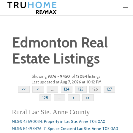
Edmonton Real
Estate Listings
Showing
9376
-
9450
of
12084
listings
Last updated at
Aug 7, 2026 at 10:12 PM
<<
<
...
124
125
126
127
128
...
>
>>
Rural Lac Ste. Anne County
MLS© 43690034
:
Property in Lac Ste. Anne T0E 0A0
MLS© E4498426
:
21 Spruce Crescent Lac Ste. Anne T0E 0A0